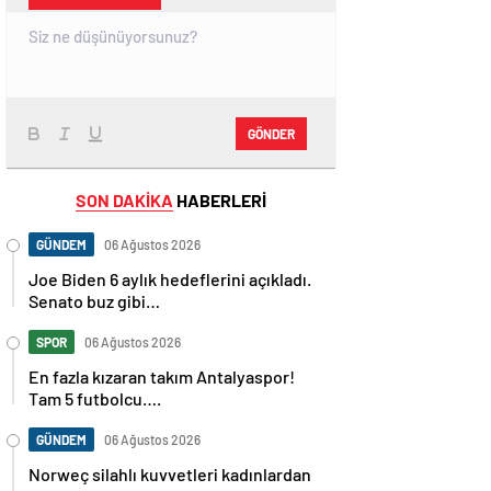
GÖNDER
SON DAKİKA
HABERLERİ
GÜNDEM
06 Ağustos 2026
Joe Biden 6 aylık hedeflerini açıkladı.
Senato buz gibi…
SPOR
06 Ağustos 2026
En fazla kızaran takım Antalyaspor!
Tam 5 futbolcu….
GÜNDEM
06 Ağustos 2026
Norweç silahlı kuvvetleri kadınlardan