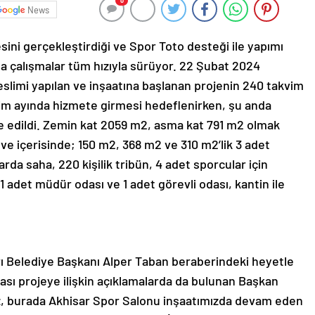
0
News
sini gerçekleştirdiği ve Spor Toto desteği ile yapımı
a çalışmalar tüm hızıyla sürüyor. 22 Şubat 2024
eslimi yapılan ve inşaatına başlanan projenin 240 takvim
m ayında hizmete girmesi hedeflenirken, şu anda
de edildi. Zemin kat 2059 m2, asma kat 791 m2 olmak
e içerisinde; 150 m2, 368 m2 ve 310 m2’lik 3 adet
da saha, 220 kişilik tribün, 4 adet sporcular için
 adet müdür odası ve 1 adet görevli odası, kantin ile
 Belediye Başkanı Alper Taban beraberindeki heyetle
rası projeye ilişkin açıklamalarda da bulunan Başkan
z, burada Akhisar Spor Salonu inşaatımızda devam eden