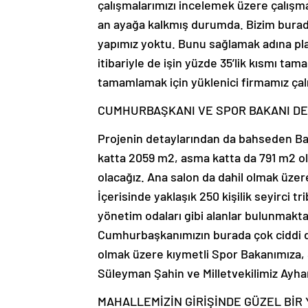
çalışmalarımızı incelemek üzere çalışma
an ayağa kalkmış durumda. Bizim burada
yapımız yoktu. Bunu sağlamak adına pla
itibariyle de işin yüzde 35’lik kısmı ta
tamamlamak için yüklenici firmamız çal
CUMHURBAŞKANI VE SPOR BAKANI D
Projenin detaylarından da bahseden B
katta 2059 m2, asma katta da 791 m2 ol
olacağız. Ana salon da dahil olmak üze
İçerisinde yaklaşık 250 kişilik seyirci 
yönetim odaları gibi alanlar bulunmakta
Cumhurbaşkanımızın burada çok ciddi 
olmak üzere kıymetli Spor Bakanımıza,
Süleyman Şahin ve Milletvekilimiz Ayh
MAHALLEMİZİN GİRİŞİNDE GÜZEL BİR