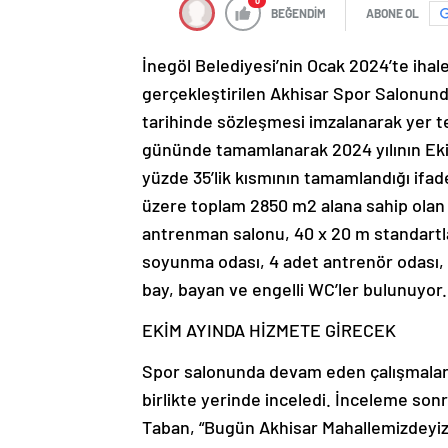
0
BEĞENDİM
ABONE OL
İnegöl Belediyesi’nin Ocak 2024’te ihale
gerçekleştirilen Akhisar Spor Salonund
tarihinde sözleşmesi imzalanarak yer t
gününde tamamlanarak 2024 yılının Eki
yüzde 35’lik kısmının tamamlandığı ifa
üzere toplam 2850 m2 alana sahip olan v
antrenman salonu, 40 x 20 m standartlar
soyunma odası, 4 adet antrenör odası, 1
bay, bayan ve engelli WC’ler bulunuyor.
EKİM AYINDA HİZMETE GİRECEK
Spor salonunda devam eden çalışmaları
birlikte yerinde inceledi. İnceleme son
Taban, “Bugün Akhisar Mahallemizdeyi