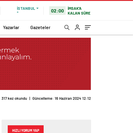
İMSAK'A
İSTANBUL
02:00
KALAN SÜRE
°
Yazarlar
Gazeteler
317 kez okundu
|
Güncelleme: 16 Haziran 2024 12:12
HIZLI YORUM YAP