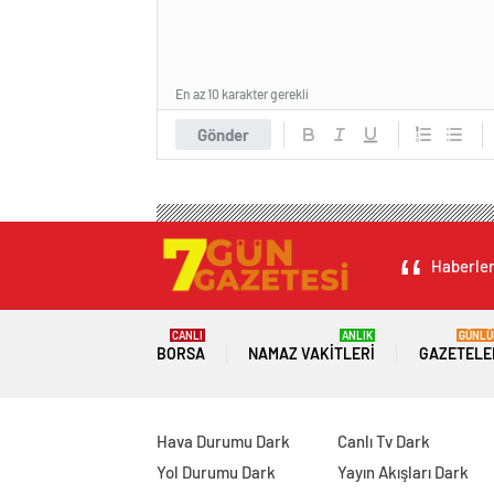
En az 10 karakter gerekli
Gönder
Haberleri
CANLI
ANLIK
GÜNLÜ
BORSA
NAMAZ VAKITLERI
GAZETELE
Hava Durumu Dark
Canlı Tv Dark
Yol Durumu Dark
Yayın Akışları Dark