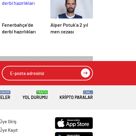
Fenerbahçe’de
Alper Potuk’a 2 yıl
derbi hazırlıkları
men cezası
KONOMİ
TRAFİK
CANLI
TELER
YOL DURUMU
KRIPTO PARALAR
Üye Giriş
Üye Kayıt