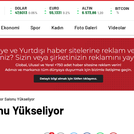
DOLAR
EURO
ALTIN
BITCOIN
47,6013
55,1331
6.573,86
%
0.05%
0.2%
1,20
Ekonomi
Spor
Kadın
Foto Galeri
Videolar
or Salonu Yükseliyor
nu Yükseliyor