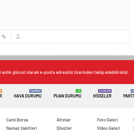
 anlık güncel olarak e-posta adresiniz üzerinden takip edebilirsiniz.
K
TAHMİNİ
LİG
EKONOMİ
E
R
HAVA DURUMU
PUAN DURUMU
HISSELER
PARI
Canlı Borsa
Altınlar
Foto Galeri
Namaz Vakitleri
Dövizler
Video Galeri