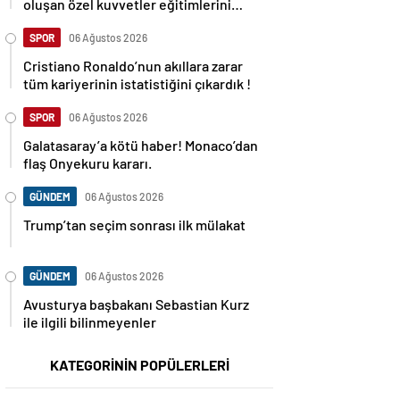
oluşan özel kuvvetler eğitimlerini
başlattı.
SPOR
06 Ağustos 2026
Cristiano Ronaldo’nun akıllara zarar
tüm kariyerinin istatistiğini çıkardık !
SPOR
06 Ağustos 2026
Galatasaray’a kötü haber! Monaco’dan
flaş Onyekuru kararı.
GÜNDEM
06 Ağustos 2026
Trump’tan seçim sonrası ilk mülakat
GÜNDEM
06 Ağustos 2026
Avusturya başbakanı Sebastian Kurz
ile ilgili bilinmeyenler
KATEGORİNİN POPÜLERLERİ