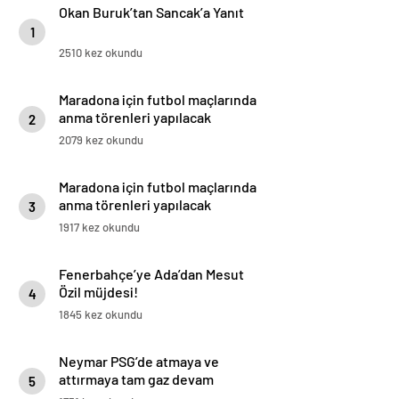
Okan Buruk’tan Sancak’a Yanıt
1
2510 kez okundu
Maradona için futbol maçlarında
anma törenleri yapılacak
2
2079 kez okundu
Maradona için futbol maçlarında
anma törenleri yapılacak
3
1917 kez okundu
Fenerbahçe’ye Ada’dan Mesut
Özil müjdesi!
4
1845 kez okundu
Neymar PSG’de atmaya ve
attırmaya tam gaz devam
5
ediyor!