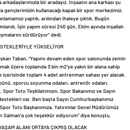
 arkadaşlarımızla bir aradayız. İnşaatın ana karkası şu
 gençlerimizin kullanacağı kapalı bir spor merkezimiz,
nlamamızı yaptık, ardından ihaleye çıktık. Bugün
mamlandı. İşin yapım süresi 240 gün. Ekim ayında inşallah
ışmalarını sürdürüyor” dedi.
ESTEKLERİYLE YÜKSELİYOR
aşkan Taban, “Yapımı devam eden spor salonunda zemin
mak üzere toplamda 3 bin m2’ye yakın bir alana sahip
re içerisinde toplam 4 adet antrenman sahası yer alacak.
tribünü, sporcu soyunma odaları, antrenör odaları,
. Spor Toto Teşkilatımızın, Spor Bakanımız ve Sayın
destekleri var. Ben başta Sayın Cumhurbaşkanımız
 Spor Toto Başkanımıza, Yatırımlar Genel Müdürümüz
an Salman’a çok teşekkür ediyorum” diye konuştu.
 YAŞAM ALANI ORTAYA ÇIKMIŞ OLACAK