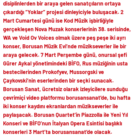
disiplinlerden bir araya gelen sanatçıların ortaya
çıkardığı “Yoklar” projesi dinleyiciyle buluşacak. 2
Mart Cumartesi günü ise Kod Müzik işbirliğiyle
gerçekleşen Nova Muzak konserlerinin 38. serisinde,
WA ve Void Ov Voices olmak üzere peş peşe iki ayrı
konser, Borusan Müzik Evi’nde müzikseverler ile bir
araya gelecek. 7 Mart Perşembe günü, onursal şefi
Gürer Aykal yönetimindeki BİFO, Rus müziğinin usta
bestecilerinden Prokofyev, Mussorgski ve
Çaykovski’nin eserlerinden bir seçki sunacak.
Borusan Sanat, ücretsiz olarak izleyicilere sunduğu
çevrimiçi video platformu borusansanat’de, bu hafta
iki konser kaydını ekranlardan müzikseverler ile
paylaşacak. Borusan Quartet’in Piazzolla ile Yeni Yıl
Konseri ve BİFO’nun İtalyan Opera Esintisi başlıklı
konserleri 3 Mart’ta borusansanat’de olacak.