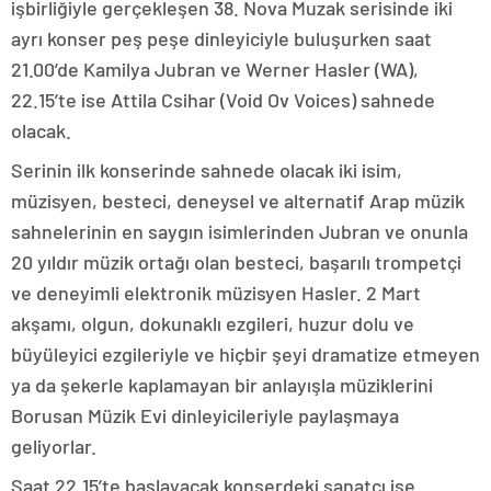
işbirliğiyle gerçekleşen 38. Nova Muzak serisinde iki
ayrı konser peş peşe dinleyiciyle buluşurken saat
21.00’de Kamilya Jubran ve Werner Hasler (WA),
22.15’te ise Attila Csihar (Void Ov Voices) sahnede
olacak.
Serinin ilk konserinde sahnede olacak iki isim,
müzisyen, besteci, deneysel ve alternatif Arap müzik
sahnelerinin en saygın isimlerinden Jubran ve onunla
20 yıldır müzik ortağı olan besteci, başarılı trompetçi
ve deneyimli elektronik müzisyen Hasler. 2 Mart
akşamı, olgun, dokunaklı ezgileri, huzur dolu ve
büyüleyici ezgileriyle ve hiçbir şeyi dramatize etmeyen
ya da şekerle kaplamayan bir anlayışla müziklerini
Borusan Müzik Evi dinleyicileriyle paylaşmaya
geliyorlar.
Saat 22.15’te başlayacak konserdeki sanatçı ise