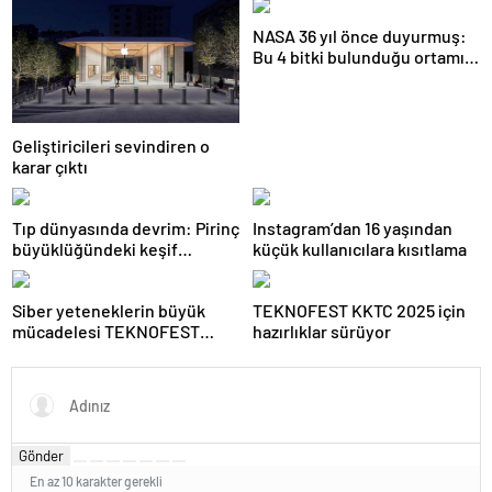
NASA 36 yıl önce duyurmuş:
Bu 4 bitki bulunduğu ortamın
havasını temizliyor
Geliştiricileri sevindiren o
karar çıktı
Tıp dünyasında devrim: Pirinç
Instagram’dan 16 yaşından
büyüklüğündeki keşif
küçük kullanıcılara kısıtlama
binlerce bebeğin hayatını
kurtaracak!
Siber yeteneklerin büyük
TEKNOFEST KKTC 2025 için
mücadelesi TEKNOFEST
hazırlıklar sürüyor
HackMasters’da
Gönder
En az 10 karakter gerekli