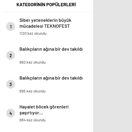
KATEGORİNİN POPÜLERLERİ
Siber yeteneklerin büyük
mücadelesi TEKNOFEST
1
HackMasters’da
1120 kez okundu
Balıkçıların ağına bir dev takıldı
2
960 kez okundu
Balıkçıların ağına bir dev takıldı
3
895 kez okundu
Hayalet böcek görenleri
şaşırtıyor…
4
884 kez okundu