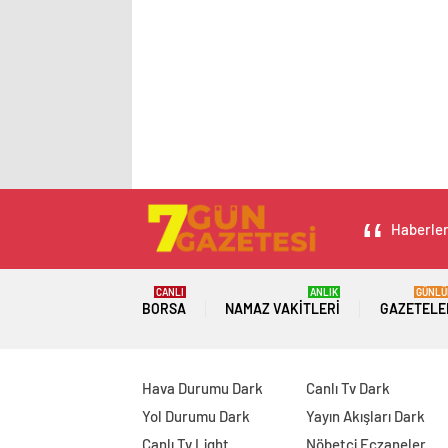
Haberleri
CANLI
ANLIK
GÜNLÜ
BORSA
NAMAZ VAKITLERI
GAZETELE
Hava Durumu Dark
Canlı Tv Dark
Yol Durumu Dark
Yayın Akışları Dark
Canlı Tv Light
Nöbetçi Eczaneler