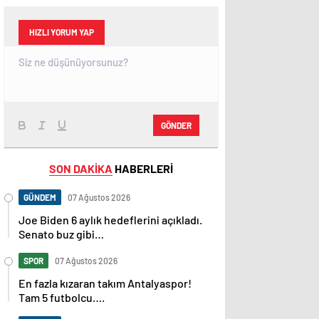
HIZLI YORUM YAP
GÖNDER
SON DAKİKA
HABERLERİ
GÜNDEM
07 Ağustos 2026
Joe Biden 6 aylık hedeflerini açıkladı.
Senato buz gibi…
SPOR
07 Ağustos 2026
En fazla kızaran takım Antalyaspor!
Tam 5 futbolcu….