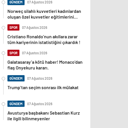
GÜNDEM
07 Ağustos 2026
Norweç silahlı kuvvetleri kadınlardan
oluşan özel kuvvetler eğitimlerini
başlattı.
SPOR
07 Ağustos 2026
Cristiano Ronaldo’nun akıllara zarar
tüm kariyerinin istatistiğini çıkardık !
SPOR
07 Ağustos 2026
Galatasaray’a kötü haber! Monaco’dan
flaş Onyekuru kararı.
GÜNDEM
07 Ağustos 2026
Trump’tan seçim sonrası ilk mülakat
GÜNDEM
07 Ağustos 2026
Avusturya başbakanı Sebastian Kurz
ile ilgili bilinmeyenler