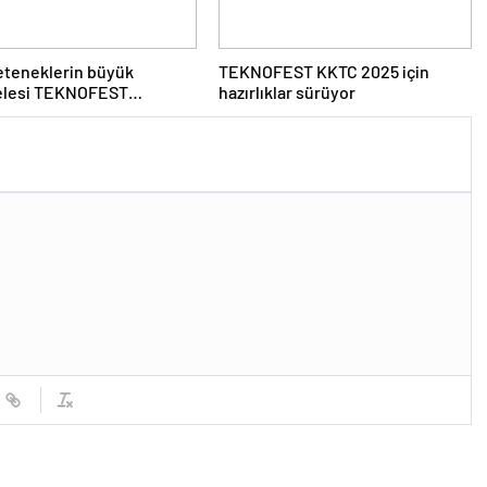
eteneklerin büyük
TEKNOFEST KKTC 2025 için
lesi TEKNOFEST
hazırlıklar sürüyor
sters’da