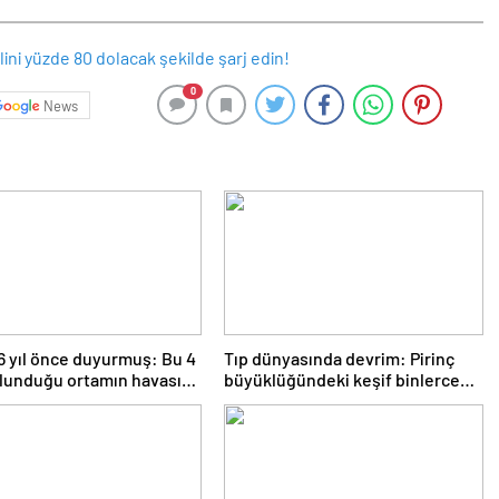
0
News
 yıl önce duyurmuş: Bu 4
Tıp dünyasında devrim: Pirinç
ulunduğu ortamın havasını
büyüklüğündeki keşif binlerce
yor
bebeğin hayatını kurtaracak!