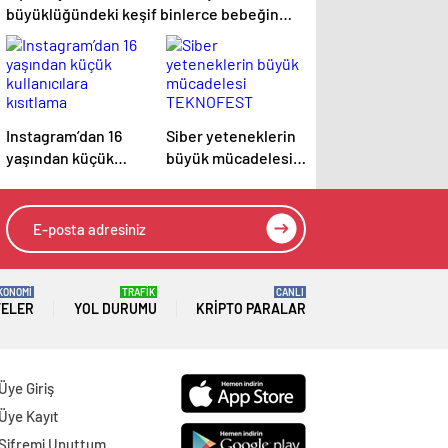
büyüklüğündeki keşif binlerce bebeğin
hayatını kurtaracak!
Instagram’dan 16
Siber yeteneklerin
yaşından küçük
büyük mücadelesi
kullanıcılara
TEKNOFEST
kısıtlama
HackMasters’da
KONOMİ
TRAFİK
CANLI
TELER
YOL DURUMU
KRIPTO PARALAR
Üye Giriş
Üye Kayıt
Şifremi Unuttum