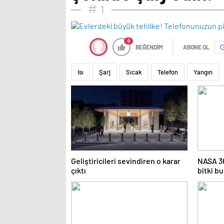
1
0
BEĞENDİM
ABONE OL
Isı
Şarj
Sıcak
Telefon
Yangın
Geliştiricileri sevindiren o karar
NASA 36
çıktı
bitki b
temizli