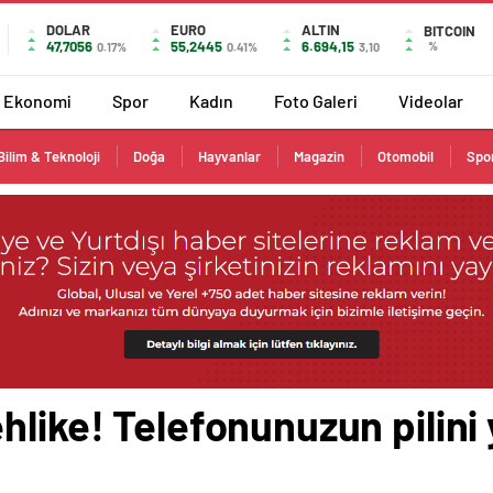
DOLAR
EURO
ALTIN
BITCOIN
47,7056
55,2445
6.694,15
%
0.17%
0.41%
3,10
Ekonomi
Spor
Kadın
Foto Galeri
Videolar
Bilim & Teknoloji
Doğa
Hayvanlar
Magazin
Otomobil
Spo
hlike! Telefonunuzun pilini