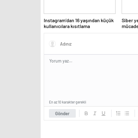
Instagram’dan 16 yaşından küçük
Siber y
kullanıcılara kısıtlama
mücade
HackMa
En az 10 karakter gerekli
Gönder