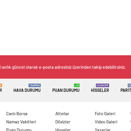
 anlık güncel olarak e-posta adresiniz üzerinden takip edebilirsiniz.
K
TAHMİNİ
LİG
EKONOMİ
E
R
HAVA DURUMU
PUAN DURUMU
HISSELER
PARI
Canlı Borsa
Altınlar
Foto Galeri
Namaz Vakitleri
Dövizler
Video Galeri
Puan Durumu
Hisseler
Yazarlar