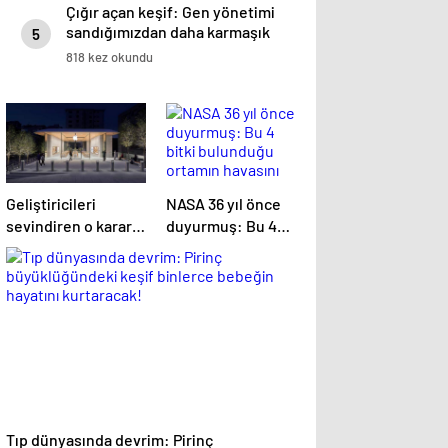
Çığır açan keşif: Gen yönetimi
sandığımızdan daha karmaşık
5
olabilir
818 kez okundu
Geliştiricileri
NASA 36 yıl önce
sevindiren o karar
duyurmuş: Bu 4
çıktı
bitki bulunduğu
ortamın havasını
temizliyor
Tıp dünyasında devrim: Pirinç