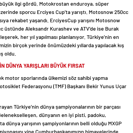
 büyük ilgi gördü. Motokrostan enduroya, süper
zerinde sporcu Erciyes Cup’ta yarıştı. Motosnow 250cc
yasıya rekabet yaşandı. ErciyesCup yarışını Motosnow
cc üstünde Aleksandr Kurashev ve ATV’de ise Burak
eşerek, her yıl yapılması planlanıyor. Türkiye’nin en
mizin birçok yerinde önümüzdeki yıllarda yapılacak kış
ş oldu.
İN DÜNYA YARIŞLARI BÜYÜK FIRSAT
rek motor sporlarında ülkemizi söz sahibi yapma
Motosiklet Federasyonu (TMF) Başkanı Bekir Yunus Uçar
ayan Türkiye’nin dünya şampiyonalarının bir parçası
elenekselleşen, dünyanın en iyi pisti, padoku,
tta dünya yarışının şampiyonlarının belli olduğu MXGP
piyonasını yine Cumhurbaşkanımızın himayelerinde