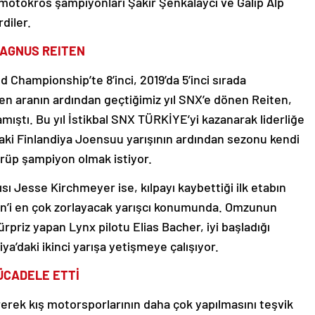
 motokros şampiyonları Şakir Şenkalaycı ve Galip Alp
diler.
MAGNUS REITEN
d Championship’te 8’inci, 2019’da 5’inci sırada
len aranın ardından geçtiğimiz yıl SNX’e dönen Reiten,
mıştı. Bu yıl İstikbal SNX TÜRKİYE’yi kazanarak liderliğe
daki Finlandiya Joensuu yarışının ardından sezonu kendi
dürüp şampiyon olmak istiyor.
ısı Jesse Kirchmeyer ise, kılpayı kaybettiği ilk etabın
iten’i en çok zorlayacak yarışcı konumunda. Omzunun
riz yapan Lynx pilotu Elias Bacher, iyi başladığı
a’daki ikinci yarışa yetişmeye çalışıyor.
MÜCADELE ETTİ
irerek kış motorsporlarının daha çok yapılmasını teşvik