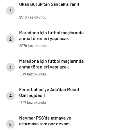
Okan Buruk’tan Sancak’a Yanıt
1
2510 kez okundu
Maradona için futbol maçlarında
anma törenleri yapılacak
2
2079 kez okundu
Maradona için futbol maçlarında
anma törenleri yapılacak
3
1919 kez okundu
Fenerbahçe’ye Ada’dan Mesut
Özil müjdesi!
4
1847 kez okundu
Neymar PSG’de atmaya ve
attırmaya tam gaz devam
5
ediyor!