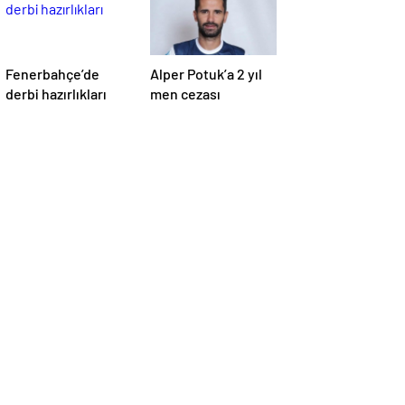
Fenerbahçe’de
Alper Potuk’a 2 yıl
derbi hazırlıkları
men cezası