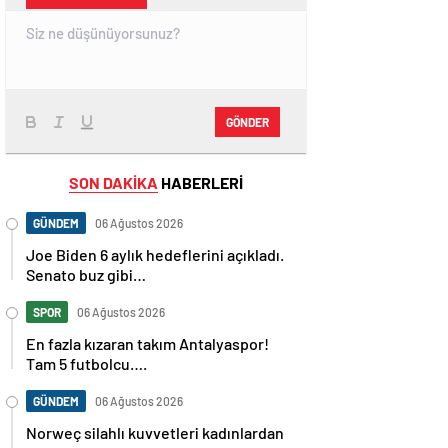
GÖNDER
SON DAKİKA
HABERLERİ
GÜNDEM
06 Ağustos 2026
Joe Biden 6 aylık hedeflerini açıkladı.
Senato buz gibi…
SPOR
06 Ağustos 2026
En fazla kızaran takım Antalyaspor!
Tam 5 futbolcu….
GÜNDEM
06 Ağustos 2026
Norweç silahlı kuvvetleri kadınlardan