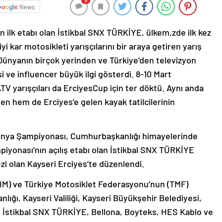
0
News
lk etabı olan İstikbal SNX TÜRKİYE, ülkem,zde ilk kez
yi kar motosikleti yarışçılarını bir araya getiren yarış
Dünyanın birçok yerinden ve Türkiye’den televizyon
si ve influencer büyük ilgi gösterdi. 8-10 Mart
TV yarışçıları da ErciyesCup için ter döktü. Aynı anda
den hem de Erciyes’e gelen kayak tatilcilerinin
Dünya Şampiyonası, Cumhurbaşkanlığı himayelerinde
iyonası’nın açılış etabı olan İstikbal SNX TÜRKİYE
zi olan Kayseri Erciyes’te düzenlendi.
FIM) ve Türkiye Motosiklet Federasyonu’nun (TMF)
ığı, Kayseri Valiliği, Kayseri Büyükşehir Belediyesi,
n İstikbal SNX TÜRKİYE, Bellona, Boyteks, HES Kablo ve