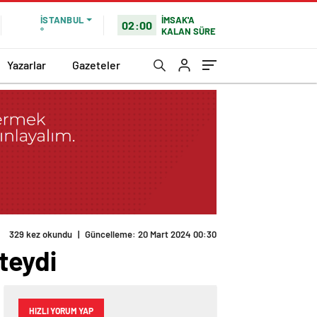
İMSAK'A
İSTANBUL
02:00
KALAN SÜRE
°
Yazarlar
Gazeteler
329 kez okundu
|
Güncelleme: 20 Mart 2024 00:30
’teydi
HIZLI YORUM YAP