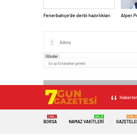
Fenerbahçe’de derbi hazırlıkları
Gönder
En az 10 karakter gerekli
Haberleri
CANLI
ANLIK
GÜNLÜ
BORSA
NAMAZ VAKITLERI
GAZETELE