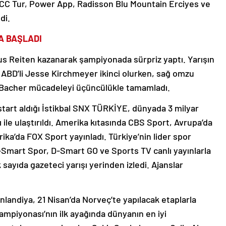
ECC Tur, Power App, Radisson Blu Mountain Erciyes ve
di.
A BAŞLADI
s Reiten kazanarak şampiyonada sürpriz yaptı. Yarışın
en ABD’li Jesse Kirchmeyer ikinci olurken, sağ omzu
 Bacher mücadeleyi üçüncülükle tamamladı.
tart aldığı İstikbal SNX TÜRKİYE, dünyada 3 milyar
ı ile ulaştırıldı. Amerika kıtasında CBS Sport, Avrupa’da
a’da FOX Sport yayınladı. Türkiye’nin lider spor
-Smart Spor, D-Smart GO ve Sports TV canlı yayınlarla
 sayıda gazeteci yarışı yerinden izledi. Ajanslar
nlandiya, 21 Nisan’da Norveç’te yapılacak etaplarla
piyonası’nın ilk ayağında dünyanın en iyi