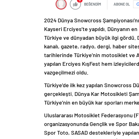
0
BEĞENDİM
ABONE OL
2024 Dünya Snowcross Şampiyonası’nın i
Kayseri Erciyes’te yapıldı. Dünyanın en i
Türkiye ve dünyadan büyük ilgi gördü. 
kanalı, gazete, radyo, dergi, haber site
tarihlerinde Türkiye’nin motosiklet ve A
yapılan Erciyes KışFest hem izleyiciler
vazgeçilmezi oldu.
Türkiye’de ilk kez yapılan Snowcross 
gerçekleşti. Dünya Kar Motosikleti Şamp
Türkiye’nin en büyük kar sporları merke
Uluslararası Motosiklet Federasyonu (
organizasyonunda Gençlik ve Spor Bakanl
Spor Toto, SASAD destekleriyle yapıla