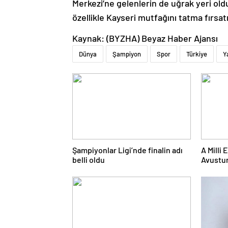
Merkezi’ne gelenlerin de uğrak yeri oldu
özellikle Kayseri mutfağını tatma fırsat
Kaynak: (BYZHA) Beyaz Haber Ajansı
Dünya
Şampiyon
Spor
Türkiye
Y
Şampiyonlar Ligi’nde finalin adı
A Milli
belli oldu
Avustur