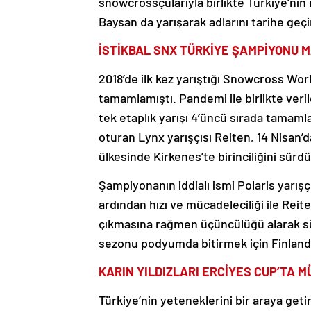
snowcrossçularıyla birlikte Türkiye’nin
Baysan da yarışarak adlarını tarihe geçir
İSTİKBAL SNX TÜRKİYE ŞAMPİYONU 
2018’de ilk kez yarıştığı Snowcross Worl
tamamlamıştı. Pandemi ile birlikte veri
tek etaplık yarışı 4’üncü sırada tamamla
oturan Lynx yarışçısı Reiten, 14 Nisan’
ülkesinde Kirkenes’te birinciliğini sür
Şampiyonanın iddialı ismi Polaris yarışç
ardından hızı ve mücadeleciliği ile Re
çıkmasına rağmen üçüncülüğü alarak sürp
sezonu podyumda bitirmek için Finlandiy
KARIN YILDIZLARI ERCİYES CUP’TA 
Türkiye’nin yeteneklerini bir araya get