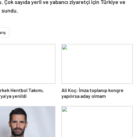
. Çok sayıda yerli ve yabancı ziyaretçi için Türkiye ve
ı sundu.
arış
 Erkek Hentbol Takımı,
Ali Koç: İmza toplanıp kongre
ya’ya yenildi
yapılırsa aday olmam