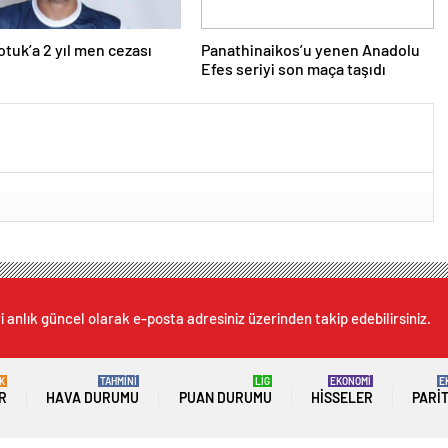
Alper Potuk’a 2 yıl men cezası
Panathinaikos’u yenen Anadolu
Efes seriyi son maça taşıdı
 anlık güncel olarak e-posta adresiniz üzerinden takip edebilirsiniz.
K
TAHMİNİ
LİG
EKONOMİ
E
R
HAVA DURUMU
PUAN DURUMU
HISSELER
PARI