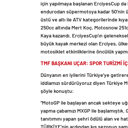
için yapılmaya başlanan ErciyesCup da
endurodan süpermotoya kadar 50’nin ü
üstü ve altı ile ATV kategorilerinde kı
250cc altında Mert Koç, Motosnow 251
Kaya kazandı. ErciyesCup’ın geleneksell
büyük kayak merkezi olan Erciyes, ülke
motosiklet etkinliklerine öncülük yapmı
TMF BAŞKANI UÇAR: SPOR TURİZMİ İÇ
Dünyanın en iyilerini Türkiye’ye getire
iddiamızı sürdürüyoruz diyen Türkiye 
şöyle konuştu:
“MotoGP ile başlayan ancak sekteye uğr
yapma çabamızı MXGP ile başlamıştık. G
tanıtımını yapan şehri ödülü alan ve ha
TÜRKİYE’nin ardından kış sezonun şam