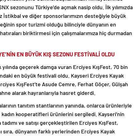
. SNX sezonunu Türkiye’de açmak nasip oldu. İlk yılımızda
z İstikbal ve diğer sponsorlarımızın desteğiyle büyük
eğinin spor turizmi olduğu bilinciyle dünyanın en
 hatıraları biriktirmesi için çalışmalarımıza hiç durmadan
İYE’NİN EN BÜYÜK KIŞ SEZONU FESTİVALİ OLDU
ilk yılında geçerek damga vuran Erciyes KışFest, 70 bin
undaki en büyük festivali oldu. Kayseri Erciyes Kayak
Erciyes KışFest’te Asude Cemre, Ferhat Göçer, Gülşah
ahne alarak hayranlarıyla hasret giderdi.
alarının tanıtım stantlarının yanında, onlarca ürünleriyle
kadın kooperatifleri ürünlerini sergiledi. Kayseri’nin
a tadımı ve satışı gerçekleştirilen Erciyes KışFest,
ı sıra, dünyanın farklı yerlerinden Erciyes Kayak