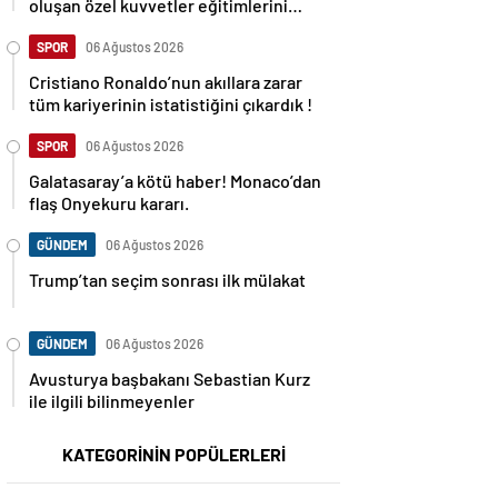
oluşan özel kuvvetler eğitimlerini
başlattı.
SPOR
06 Ağustos 2026
Cristiano Ronaldo’nun akıllara zarar
tüm kariyerinin istatistiğini çıkardık !
SPOR
06 Ağustos 2026
Galatasaray’a kötü haber! Monaco’dan
flaş Onyekuru kararı.
GÜNDEM
06 Ağustos 2026
Trump’tan seçim sonrası ilk mülakat
GÜNDEM
06 Ağustos 2026
Avusturya başbakanı Sebastian Kurz
ile ilgili bilinmeyenler
KATEGORİNİN POPÜLERLERİ