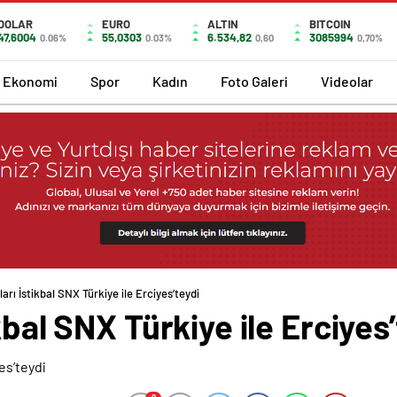
DOLAR
EURO
ALTIN
BITCOIN
47,6004
55,0303
6.534,82
3085994
0.06%
0.03%
0,60
0,70%
Ekonomi
Spor
Kadın
Foto Galeri
Videolar
arı İstikbal SNX Türkiye ile Erciyes’teydi
kbal SNX Türkiye ile Erciyes