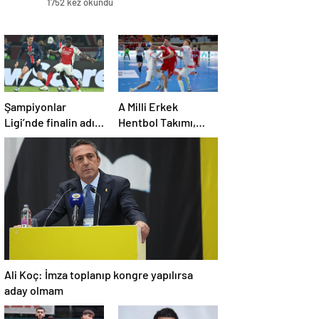
1752 kez okundu
Şampiyonlar
A Milli Erkek
Ligi’nde finalin adı
Hentbol Takımı,
belli oldu
Avusturya’ya yenildi
Ali Koç: İmza toplanıp kongre yapılırsa
aday olmam