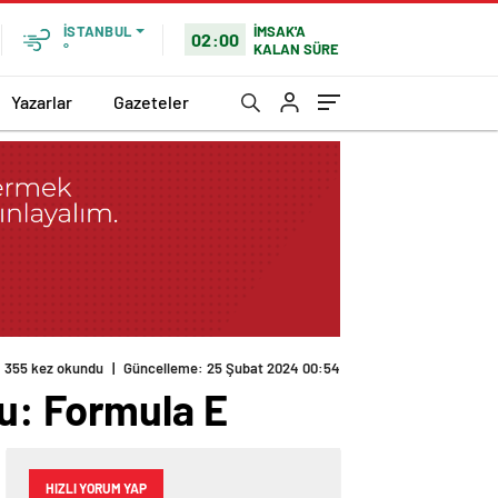
İMSAK'A
İSTANBUL
02:00
KALAN SÜRE
°
Yazarlar
Gazeteler
355 kez okundu
|
Güncelleme: 25 Şubat 2024 00:54
u: Formula E
HIZLI YORUM YAP