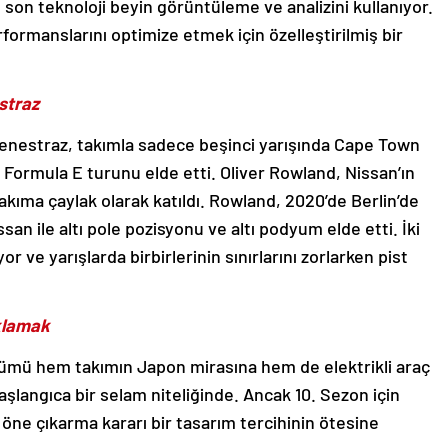
n son teknoloji beyin görüntüleme ve analizini kullanıyor.
formanslarını optimize etmek için özelleştirilmiş bir
straz
enestraz, takımla sadece beşinci yarışında Cape Town
ı Formula E turunu elde etti. Oliver Rowland, Nissan’ın
takıma çaylak olarak katıldı. Rowland, 2020’de Berlin’de
san ile altı pole pozisyonu ve altı podyum elde etti. İki
r ve yarışlarda birbirlerinin sınırlarını zorlarken pist
aklamak
ünümü hem takımın Japon mirasına hem de elektrikli araç
başlangıca bir selam niteliğinde. Ancak 10. Sezon için
 öne çıkarma kararı bir tasarım tercihinin ötesine