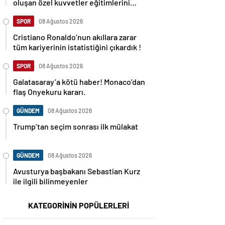
oluşan özel kuvvetler eğitimlerini
başlattı.
SPOR
08 Ağustos 2026
Cristiano Ronaldo’nun akıllara zarar
tüm kariyerinin istatistiğini çıkardık !
SPOR
08 Ağustos 2026
Galatasaray’a kötü haber! Monaco’dan
flaş Onyekuru kararı.
GÜNDEM
08 Ağustos 2026
Trump’tan seçim sonrası ilk mülakat
GÜNDEM
08 Ağustos 2026
Avusturya başbakanı Sebastian Kurz
ile ilgili bilinmeyenler
KATEGORİNİN POPÜLERLERİ