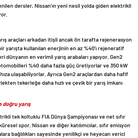
nilen dersler, Nissan’ın yeni nesil yolda giden elektrikli
yor.
rış araçları arkadan itişli ancak ön tarafta rejenerasyon
r yarışta kullanılan enerjinin en az %40’ı rejeneratif
eri dünyanın en verimli yarış arabaları yapıyor. Gen2
 otomobilleri %40 daha fazla güç üretiyorlar ve 350 kW
a ulaşabiliyorlar. Ayrıca Gen2 araçlardan daha hafif
ekten tekerleğe daha hızlı ve çevik bir yarış imkanı
e doğru yarış
ikli tek koltuklu FIA Dünya Şampiyonası ve net sıfır
k küresel spor. Nissan ve diğer katılımcılar, sıfır emisyon
ara bağlılıkları sayesinde yenilikçi ve heyecan verici