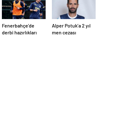
Fenerbahçe’de
Alper Potuk’a 2 yıl
derbi hazırlıkları
men cezası