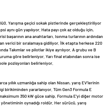
nlü0. Yarışma geçici sokak pistlerinde gerçekleştiriliyor
si aynı gün yapılıyor. Hata payı çok az olduğu için,
risi başarının ana anahtarları. Isınma turlarının ardından
 verici bir sıralamaya gidiliyor. İlk etapta herkese 220
nda Takımlar ve pilotlar ikiye ayrılıyor. A grubu ve B
ruma göre belirleniyor. Yarı final etabından sonra ise
pole pozisyonları belirleniyor.
rca yıllık uzmanlığa sahip olan Nissan, yarış EV’lerinin
lgi birikiminden yararlanıyor. Tüm Gen3 Formula E
ve maksimum 350 kW güce sahip. Formula E’yi diğer motor
i yönetiminin oynadığı roldür. Her sürücü, yarış