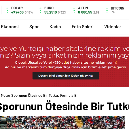
DOLAR
EURO
ALTIN
BITCOIN
47,7436
55,2510
6.660,55
%
0.18%
0.32%
2,59
Ekonomi
Spor
Kadın
Foto Galeri
Videolar
n Motor Sporunun Ötesinde Bir Tutku: Formula E
 Sporunun Ötesinde Bir Tutk