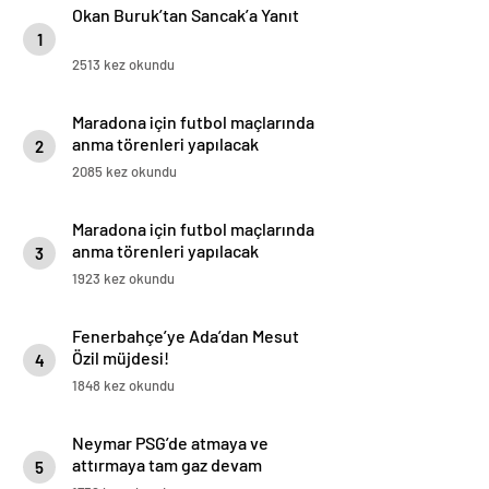
Okan Buruk’tan Sancak’a Yanıt
1
2513 kez okundu
Maradona için futbol maçlarında
anma törenleri yapılacak
2
2085 kez okundu
Maradona için futbol maçlarında
anma törenleri yapılacak
3
1923 kez okundu
Fenerbahçe’ye Ada’dan Mesut
Özil müjdesi!
4
1848 kez okundu
Neymar PSG’de atmaya ve
attırmaya tam gaz devam
5
ediyor!