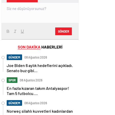
GÖNDER
SON DAKİKA
HABERLERİ
GÜNDEM
08 Ağustos 2026
Joe Biden 6 aylık hedeflerini açıkladı.
Senato buz gibi…
SPOR
08 Ağustos 2026
En fazla kızaran takım Antalyaspor!
Tam 5 futbolcu….
GÜNDEM
08 Ağustos 2026
Norweç silahlı kuvvetleri kadınlardan