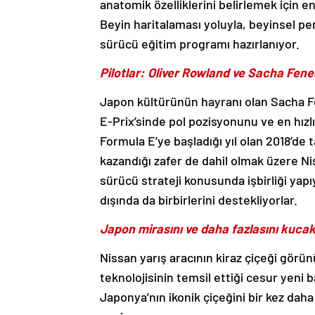
anatomik özelliklerini belirlemek için e
Beyin haritalaması yoluyla, beyinsel per
sürücü eğitim programı hazırlanıyor.
Pilotlar: Oliver Rowland ve Sacha Fene
Japon kültürünün hayranı olan Sacha F
E-Prix’sinde pol pozisyonunu ve en hızl
Formula E’ye başladığı yıl olan 2018’de 
kazandığı zafer de dahil olmak üzere Nis
sürücü strateji konusunda işbirliği yapıyo
dışında da birbirlerini destekliyorlar.
Japon mirasını ve daha fazlasını kuc
Nissan yarış aracının kiraz çiçeği gör
teknolojisinin temsil ettiği cesur yeni 
Japonya’nın ikonik çiçeğini bir kez daha