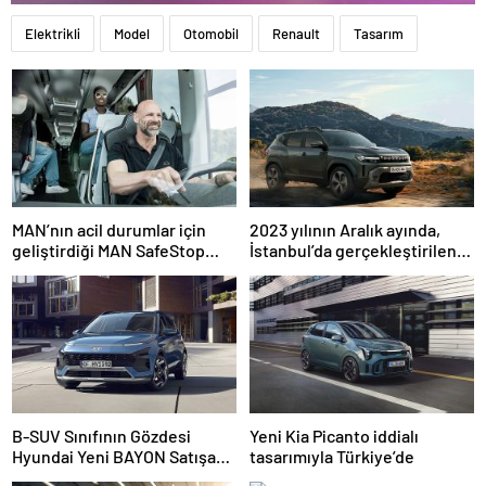
Elektrikli
Model
Otomobil
Renault
Tasarım
MAN’nın acil durumlar için
2023 yılının Aralık ayında,
geliştirdiği MAN SafeStop
İstanbul’da gerçekleştirilen
Assist, otobüs kazalarını
basın toplantısı ile ilk kez
önlemeye yardımcı oluyor
duyurulan Yeni Renault
Duster, Türkiye yollarıyla
buluştu
B-SUV Sınıfının Gözdesi
Yeni Kia Picanto iddialı
Hyundai Yeni BAYON Satışa
tasarımıyla Türkiye’de
Sunuldu.