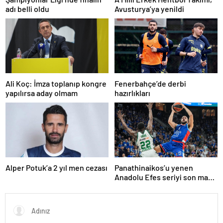
adı belli oldu
Avusturya’ya yenildi
Ali Koç: İmza toplanıp kongre
Fenerbahçe’de derbi
yapılırsa aday olmam
hazırlıkları
Alper Potuk’a 2 yıl men cezası
Panathinaikos’u yenen
Anadolu Efes seriyi son maça
taşıdı