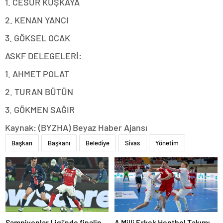
1. CESUR KUŞKAYA
2. KENAN YANCI
3. GÖKSEL OCAK
ASKF DELEGELERİ:
1. AHMET POLAT
2. TURAN BÜTÜN
3. GÖKMEN SAĞIR
Kaynak: (BYZHA) Beyaz Haber Ajansı
Başkan
Başkanı
Belediye
Sivas
Yönetim
Şampiyonlar Ligi’nde finalin
A Milli Erkek Hentbol Takımı,