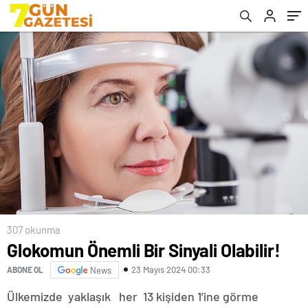
307 okunma
Glokomun Önemli Bir Sinyali Olabilir!
23 Mayıs 2024 00:33
ABONE OL
News
Ülkemizde yaklaşık her 13 kişiden 1’ine görme