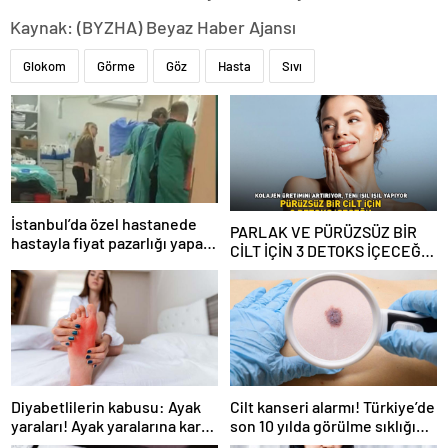
Kaynak: (BYZHA) Beyaz Haber Ajansı
Glokom
Görme
Göz
Hasta
Sıvı
İstanbul’da özel hastanede
PARLAK VE PÜRÜZSÜZ BİR
hastayla fiyat pazarlığı yapan
CİLT İÇİN 3 DETOKS İÇECEĞİ!
sanık hakkında karar
Kolajen üretimini artırıyor! C
vitamini ile teni ışıl ışıl
yapıyor!
Diyabetlilerin kabusu: Ayak
Cilt kanseri alarmı! Türkiye’de
yaraları! Ayak yaralarına karşı
son 10 yılda görülme sıklığı
8 önemli tavsiye
arttı! Cilt kanserinde 10 risk