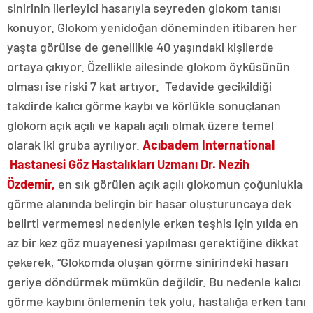
sinirinin ilerleyici hasarıyla seyreden glokom tanısı
konuyor. Glokom yenidoğan döneminden itibaren her
yaşta görülse de genellikle 40 yaşındaki kişilerde
ortaya çıkıyor. Özellikle ailesinde glokom öyküsünün
olması ise riski 7 kat artıyor. Tedavide gecikildiği
takdirde kalıcı görme kaybı ve körlükle sonuçlanan
glokom açık açılı ve kapalı açılı olmak üzere temel
olarak iki gruba ayrılıyor.
Acıbadem International
Hastanesi Göz Hastalıkları Uzmanı Dr. Nezih
Özdemir,
en sık görülen açık açılı glokomun çoğunlukla
görme alanında belirgin bir hasar oluşturuncaya dek
belirti vermemesi nedeniyle erken teşhis için yılda en
az bir kez göz muayenesi yapılması gerektiğine dikkat
çekerek, “Glokomda oluşan görme sinirindeki hasarı
geriye döndürmek mümkün değildir. Bu nedenle kalıcı
görme kaybını önlemenin tek yolu, hastalığa erken tanı