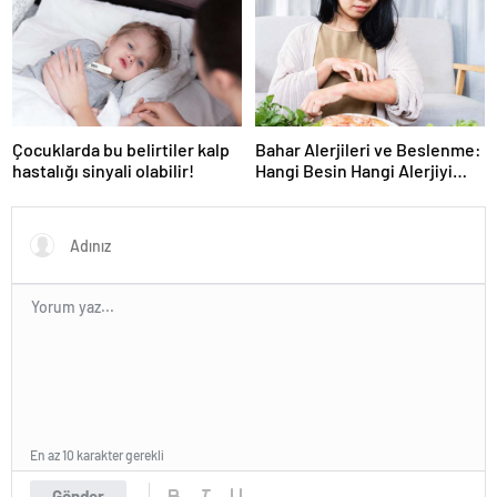
faktörüne dikkat! Cilt kanseri
belirtileri ve korunma
yöntemleri
Çocuklarda bu belirtiler kalp
Bahar Alerjileri ve Beslenme:
hastalığı sinyali olabilir!
Hangi Besin Hangi Alerjiyi
tetikliyor!
En az 10 karakter gerekli
Gönder