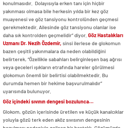
konulmasıdır. Dolayısıyla erken tanı için hiçbir
yakınması olmasa bile herkesin yılda bir kez göz
muayenesi ve göz tansiyonu kontrolünden geçmesi
gerekmektedir. Ailesinde göz tansiyonu olanlar ise
daha sık kontrolden geçmelidir” diyor.
Göz Hastalıkları
Uzmanı Dr. Nezih Özdemir,
sinsi ilerlese de glokomun
bazen çeşitli yakınmalara da neden olabildiğini
belirterek, “Özellikle sabahları belirginleşen baş ağrısı
veya geceleri ışıkların etrafında hareler görülmesi
glokomun önemli bir belirtisi olabilmektedir. Bu
durumda hemen bir hekime başvurulmalıdır”
uyarısında bulunuyor.
Göz içindeki sıvının dengesi bozulunca…
Glokom, gözün içerisinde üretilen ve küçük kanalcıklar
yoluyla gözü terk eden aköz sıvısının dengesinin
bozulması nedeniyle gelişen bir hastalık. Gözümüzde