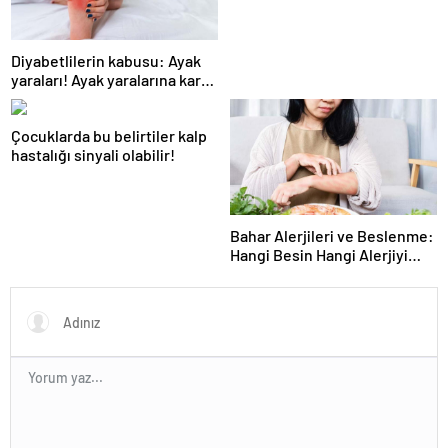
faktörüne dikkat! Cilt kanseri
belirtileri ve korunma
yöntemleri
Diyabetlilerin kabusu: Ayak
yaraları! Ayak yaralarına karşı
8 önemli tavsiye
Çocuklarda bu belirtiler kalp
hastalığı sinyali olabilir!
Bahar Alerjileri ve Beslenme:
Hangi Besin Hangi Alerjiyi
tetikliyor!