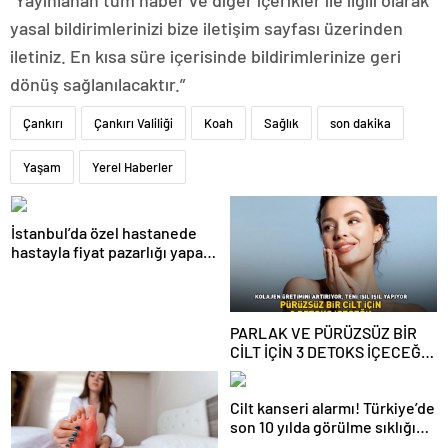
“Yayınlanan tüm haber ve diğer içerikler ile ilgili olarak
yasal bildirimlerinizi bize iletişim sayfası üzerinden
iletiniz. En kısa süre içerisinde bildirimlerinize geri
dönüş sağlanılacaktır.”
Çankırı
Çankırı Valiliği
Koah
Sağlık
son dakika
Yaşam
Yerel Haberler
İstanbul’da özel hastanede
hastayla fiyat pazarlığı yapan
sanık hakkında karar
PARLAK VE PÜRÜZSÜZ BİR
CİLT İÇİN 3 DETOKS İÇECEĞİ!
Kolajen üretimini artırıyor! C
vitamini ile teni ışıl ışıl
Cilt kanseri alarmı! Türkiye’de
yapıyor!
son 10 yılda görülme sıklığı
arttı! Cilt kanserinde 10 risk