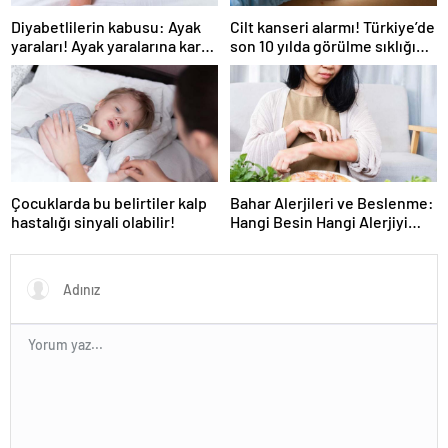
Diyabetlilerin kabusu: Ayak
Cilt kanseri alarmı! Türkiye’de
yaraları! Ayak yaralarına karşı
son 10 yılda görülme sıklığı
8 önemli tavsiye
arttı! Cilt kanserinde 10 risk
faktörüne dikkat! Cilt kanseri
belirtileri ve korunma
yöntemleri
Çocuklarda bu belirtiler kalp
Bahar Alerjileri ve Beslenme:
hastalığı sinyali olabilir!
Hangi Besin Hangi Alerjiyi
tetikliyor!