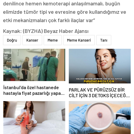
denilince hemen kemoterapi anlaşılmamalı, bugün
elimizde tümör tipi ve evresine göre kullandığımız ve
etki mekanizmaları çok farklı ilaçlar var”
Kaynak: (BYZHA) Beyaz Haber Ajansı
Doğru
Kanser
Meme
Meme Kanseri
Tanı
İstanbul’da özel hastanede
PARLAK VE PÜRÜZSÜZ BİR
hastayla fiyat pazarlığı yapan
CİLT İÇİN 3 DETOKS İÇECEĞİ!
sanık hakkında karar
Kolajen üretimini artırıyor! C
vitamini ile teni ışıl ışıl
yapıyor!