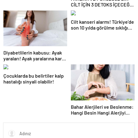
CİLT İÇİN 3 DETOKS İÇECEĞİ!
Kolajen üretimini artırıyor! C
vitamini ile teni ışıl ışıl
Cilt kanseri alarmı! Türkiye’de
yapıyor!
son 10 yılda görülme sıklığı
arttı! Cilt kanserinde 10 risk
faktörüne dikkat! Cilt kanseri
belirtileri ve korunma
yöntemleri
Diyabetlilerin kabusu: Ayak
yaraları! Ayak yaralarına karşı
8 önemli tavsiye
Çocuklarda bu belirtiler kalp
hastalığı sinyali olabilir!
Bahar Alerjileri ve Beslenme:
Hangi Besin Hangi Alerjiyi
tetikliyor!