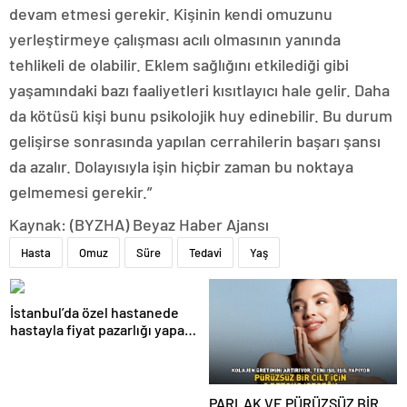
devam etmesi gerekir. Kişinin kendi omuzunu
yerleştirmeye çalışması acılı olmasının yanında
tehlikeli de olabilir. Eklem sağlığını etkilediği gibi
yaşamındaki bazı faaliyetleri kısıtlayıcı hale gelir. Daha
da kötüsü kişi bunu psikolojik huy edinebilir. Bu durum
gelişirse sonrasında yapılan cerrahilerin başarı şansı
da azalır. Dolayısıyla işin hiçbir zaman bu noktaya
gelmemesi gerekir.”
Kaynak: (BYZHA) Beyaz Haber Ajansı
Hasta
Omuz
Süre
Tedavi
Yaş
İstanbul’da özel hastanede
hastayla fiyat pazarlığı yapan
sanık hakkında karar
PARLAK VE PÜRÜZSÜZ BİR