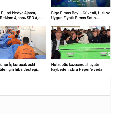
Bigo Elmas Bayi – Güvenli, Hızlı ve
Reklam Ajansı, SEO Ajansı
Uygun Fiyatlı Elmas Satın
Tasarım Ajansı
Almanın Yeni Adresi
unç: İş kuracak eski
Metrobüs kazasında hayatını
ler için hibe desteği
kaybeden Ebru Heper’e veda
acak