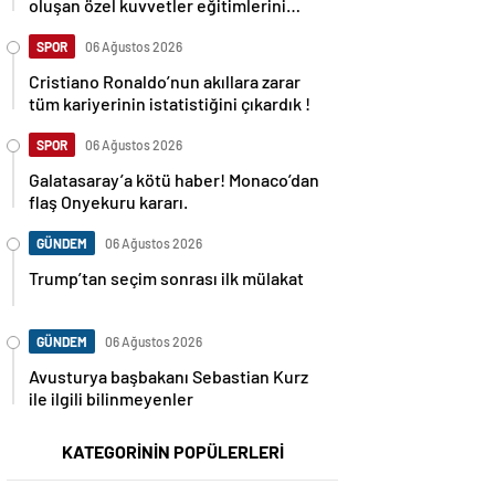
oluşan özel kuvvetler eğitimlerini
başlattı.
SPOR
06 Ağustos 2026
Cristiano Ronaldo’nun akıllara zarar
tüm kariyerinin istatistiğini çıkardık !
SPOR
06 Ağustos 2026
Galatasaray’a kötü haber! Monaco’dan
flaş Onyekuru kararı.
GÜNDEM
06 Ağustos 2026
Trump’tan seçim sonrası ilk mülakat
GÜNDEM
06 Ağustos 2026
Avusturya başbakanı Sebastian Kurz
ile ilgili bilinmeyenler
KATEGORİNİN POPÜLERLERİ