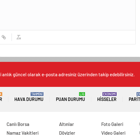
 anlık güncel olarak e-posta adresiniz üzerinden takip edebilirsiniz.
K
TAHMİNİ
LİG
EKONOMİ
E
R
HAVA DURUMU
PUAN DURUMU
HISSELER
PARI
Canlı Borsa
Altınlar
Foto Galeri
Namaz Vakitleri
Dövizler
Video Galeri