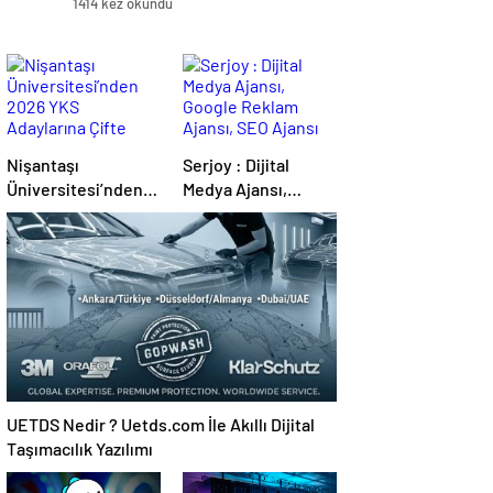
1414 kez okundu
Nişantaşı
Serjoy : Dijital
Üniversitesi’nden
Medya Ajansı,
2026 YKS
Google Reklam
Adaylarına Çifte
Ajansı, SEO Ajansı
Güvence: Sabit
ve Web Tasarım
Ücret ve Kesintisiz
Ajansı
Burs
UETDS Nedir ? Uetds.com İle Akıllı Dijital
Taşımacılık Yazılımı