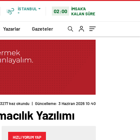
İMSAK'A
İSTANBUL
02:00
KALAN SÜRE
°
Yazarlar
Gazeteler
3277 kez okundu
|
Güncelleme: 3 Haziran 2026 10:40
macılık Yazılımı
HIZLI YORUM YAP