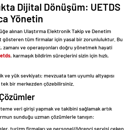
lıkta Dijital Dönüşüm: UETDS
yca Yönetin
rlüğe alınan Ulaştırma Elektronik Takip ve Denetim
t gösteren tüm firmalar için yasal bir zorunluluktur. Bu
k, zamanı ve operasyonları doğru yönetmek hayati
etds
, karmaşık bildirim süreçlerini sizin için hızlı,
istik ve yük sevkiyatı; mevzuata tam uyumlu altyapısı
tek bir merkezden çözebilirsiniz.
ı Çözümler
steme veri girişi yapmak ve takibini sağlamak artık
formun sunduğu uzman çözümlerle tanışın:
ler, turizm firmaları ve personel/öğrenci servisi çeken