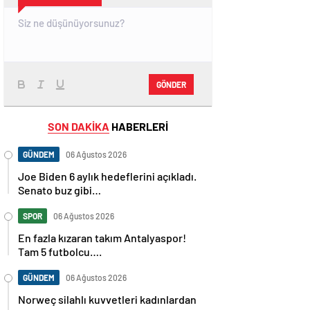
GÖNDER
SON DAKİKA
HABERLERİ
GÜNDEM
06 Ağustos 2026
Joe Biden 6 aylık hedeflerini açıkladı.
Senato buz gibi…
SPOR
06 Ağustos 2026
En fazla kızaran takım Antalyaspor!
Tam 5 futbolcu….
GÜNDEM
06 Ağustos 2026
Norweç silahlı kuvvetleri kadınlardan