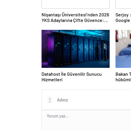
Nişantaşı Üniversitesi’nden 2026
Serjoy : Dijital Medya Ajansı,
YKS Adaylarına Çifte Güvence:
Google 
Sabit Ücret ve Kesintisiz Burs
ve Web 
Datahost İle Güvenilir Sunucu
Bakan T
Hizmetleri
hükümlü
sağlan