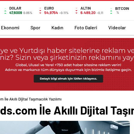
DOLAR
EURO
ALTIN
BITCOIN
47,6009
54,9754
6.489,20
%
0.05%
-0.11%
-0,11
Ekonomi
Spor
Kadın
Foto Galeri
Videolar
İle Akıllı Dijital Taşımacılık Yazılımı
.com İle Akıllı Dijital Taşı