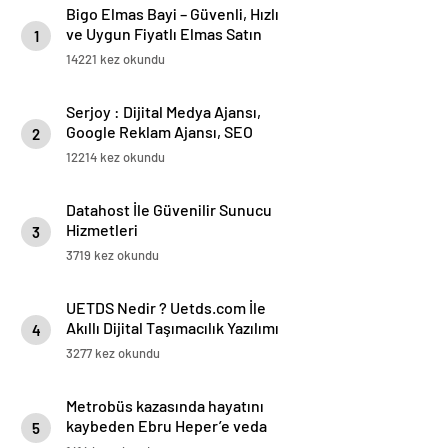
Bigo Elmas Bayi – Güvenli, Hızlı
ve Uygun Fiyatlı Elmas Satın
1
Almanın Yeni Adresi
14221 kez okundu
Serjoy : Dijital Medya Ajansı,
Google Reklam Ajansı, SEO
2
Ajansı ve Web Tasarım Ajansı
12214 kez okundu
Datahost İle Güvenilir Sunucu
Hizmetleri
3
3719 kez okundu
UETDS Nedir ? Uetds.com İle
Akıllı Dijital Taşımacılık Yazılımı
4
3277 kez okundu
Metrobüs kazasında hayatını
kaybeden Ebru Heper’e veda
5