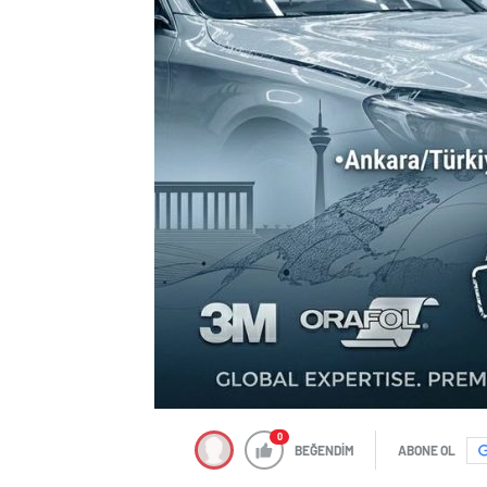
0
BEĞENDİM
ABONE OL