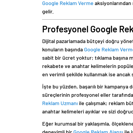
Google Reklam Verme
aksiyonlarından 
gelir.
Profesyonel Google Re
Dijital pazarlamada bütçeyi doğru yönet
konuların başında
Google Reklam Verme 
sabit bir ücret yoktur; tıklama başına 
rekabete ve anahtar kelimelerin popüler
en verimli şekilde kullanmak ise ancak 
İşte bu yüzden, başarılı bir kampanya 
süreçlerinin profesyonel eller tarafın
Reklam Uzmanı
ile çalışmak; reklam büt
anahtar kelimeleri ayıklar ve sizi doğr
Eğer kurumsal bir yaklaşımla, ölçeklene
deneyimli bir
Google Reklam Ajansı
ile 