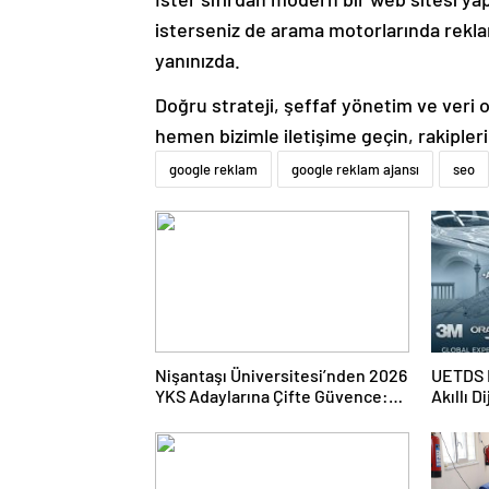
isterseniz de arama motorlarında rek
yanınızda.
Doğru strateji, şeffaf yönetim ve veri od
hemen bizimle iletişime geçin, rakipler
google reklam
google reklam ajansı
seo
Nişantaşı Üniversitesi’nden 2026
UETDS N
YKS Adaylarına Çifte Güvence:
Akıllı D
Sabit Ücret ve Kesintisiz Burs