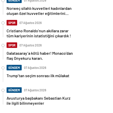
GÜNDEM
07 Ağustos 2026
Norweç silahlı kuvvetleri kadınlardan
oluşan özel kuvvetler eğitimlerini
başlattı.
SPOR
07 Ağustos 2026
Cristiano Ronaldo’nun akıllara zarar
tüm kariyerinin istatistiğini çıkardık !
SPOR
07 Ağustos 2026
Galatasaray’a kötü haber! Monaco’dan
flaş Onyekuru kararı.
GÜNDEM
07 Ağustos 2026
Trump’tan seçim sonrası ilk mülakat
GÜNDEM
07 Ağustos 2026
Avusturya başbakanı Sebastian Kurz
ile ilgili bilinmeyenler