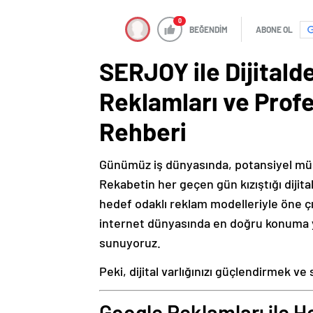
0
BEĞENDİM
ABONE OL
SERJOY ile Dijitald
Reklamları ve Prof
Rehberi
Günümüz iş dünyasında, potansiyel müşte
Rekabetin her geçen gün kızıştığı dijita
hedef odaklı reklam modelleriyle öne ç
internet dünyasında en doğru konuma 
sunuyoruz.
Peki, dijital varlığınızı güçlendirmek ve
Google Reklamları ile H