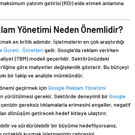
maksimum yatırım getirisi (ROI) elde etmek anlamına
klam Yönetimi Neden Önemlidir?
mek en kritik adımdır. İşletmelerin en çok araştırdığı
Ücreti , Ücretleri
gelir. Google'da reklam verirken
maliyet (TBM) modeli geçerlidir. Sektörünüzdeki
liğine göre maliyetler değişkenlik gösterir. Bu bütçeyi
sıkı bir takip ve analizle mümkündür.
dönemi geçirmek için
Google Reklam Yönetimi
dan yürütülmesi gerekir. Sektörde deneyimli bir
Google
çenizin gereksiz tıklamalarla erimesini engeller, negatif
udan dönüşüm getirecek hedef kitleye ulaştırır.
bilir ve sürdürülebilir bir büyüme hedefliyorsanız,
iş ortaklığı kurmak işletmenizin çehresini