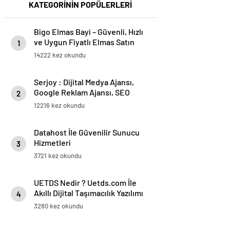
KATEGORİNİN POPÜLERLERİ
Bigo Elmas Bayi – Güvenli, Hızlı
ve Uygun Fiyatlı Elmas Satın
1
Almanın Yeni Adresi
14222 kez okundu
Serjoy : Dijital Medya Ajansı,
Google Reklam Ajansı, SEO
2
Ajansı ve Web Tasarım Ajansı
12216 kez okundu
Datahost İle Güvenilir Sunucu
Hizmetleri
3
3721 kez okundu
UETDS Nedir ? Uetds.com İle
Akıllı Dijital Taşımacılık Yazılımı
4
3280 kez okundu