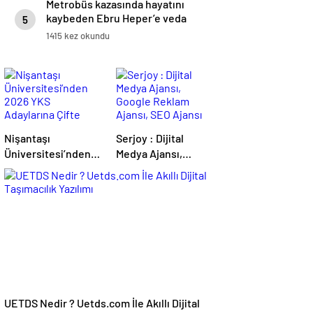
Metrobüs kazasında hayatını
kaybeden Ebru Heper’e veda
5
1415 kez okundu
Nişantaşı
Serjoy : Dijital
Üniversitesi’nden
Medya Ajansı,
2026 YKS
Google Reklam
Adaylarına Çifte
Ajansı, SEO Ajansı
Güvence: Sabit
ve Web Tasarım
Ücret ve Kesintisiz
Ajansı
Burs
UETDS Nedir ? Uetds.com İle Akıllı Dijital