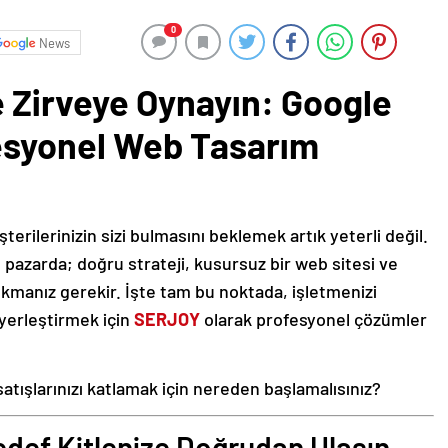
0
News
e Zirveye Oynayın: Google
esyonel Web Tasarım
rilerinizin sizi bulmasını beklemek artık yeterli değil.
l pazarda; doğru strateji, kusursuz bir web sitesi ve
ıkmanız gerekir. İşte tam bu noktada, işletmenizi
yerleştirmek için
SERJOY
olarak profesyonel çözümler
 satışlarınızı katlamak için nereden başlamalısınız?
edef Kitlenize Doğrudan Ulaşın