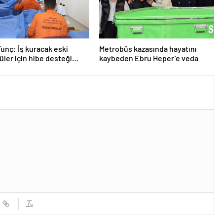
unç: İş kuracak eski
Metrobüs kazasında hayatını
ler için hibe desteği
kaybeden Ebru Heper’e veda
acak