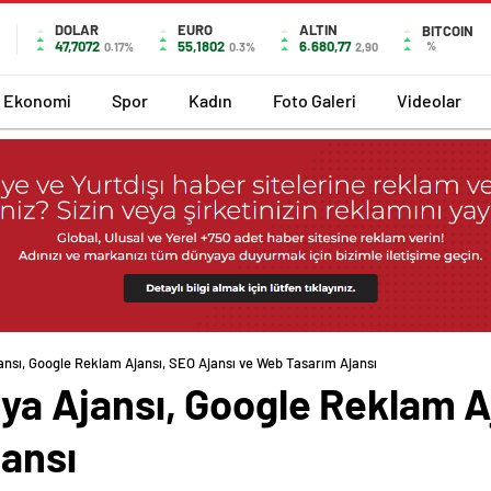
DOLAR
EURO
ALTIN
BITCOIN
47,7072
55,1802
6.680,77
%
0.17%
0.3%
2,90
Ekonomi
Spor
Kadın
Foto Galeri
Videolar
Ajansı, Google Reklam Ajansı, SEO Ajansı ve Web Tasarım Ajansı
edya Ajansı, Google Reklam A
ansı