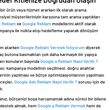
ı bir ürün veya hizmet ararken ilk olarak arama
iyel müşterilerinizin karşısına tam arama yaptıkları
s Reklam
ve
Google Reklam
modellerini aktif olarak
ampanya ile nokta atışı hedefleme yaparak dönüşüm
dım atarken
Google Reklam Vermek İstiyorum
diyerek
kaç butona basmaktan çok daha karmaşık bir yapıya
ilen konuların başında
Google a Reklam Nasıl Verilir ?
ası; kampanya modelinin seçilmesi, doğru anahtar
erinin yazılması ve bütçe optimizasyonlarının yapılması
üreçler,
Google Ads Reklam Nasıl Verilir ?
sorusu için de
r.
nız, bütçenizi boşa harcamamak adına süreci bir bilene
l destek almak, hem
Google a Reklam Vermek
hem de