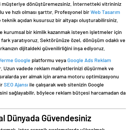
ri müşteriye dönüştüremezsiniz. İnternetteki vitrininiz
 ve hızlı olması şarttır. Profesyonel bir
Web Tasarım
teknik açıdan kusursuz bir altyapı oluşturabilirsiniz.
e kurumsal bir kimlik kazanmak isteyen işletmeler için
 fark yaratıyoruz. Sektörünüze özel, dönüşüm odaklı ve
kanızın dijitaldeki güvenilirliğini inşa ediyoruz.
Verme Google
platformu veya
Google Ads Reklam
dır. Uzun vadede reklam maliyetlerinizi düşürmek ve
t sıralarda yer almak için arama motoru optimizasyonu
ir
SEO Ajansı
ile çalışarak web sitenizin Google
ini sağlayabilir, böylece reklam bütçesi harcamadan da
tal Dünyada Güvendesiniz
ptırmak, ister organik sıralamalarda yükselmek,