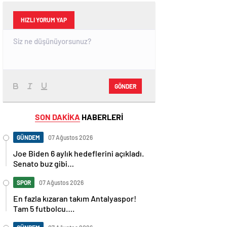
HIZLI YORUM YAP
GÖNDER
SON DAKİKA
HABERLERİ
GÜNDEM
07 Ağustos 2026
Joe Biden 6 aylık hedeflerini açıkladı.
Senato buz gibi…
SPOR
07 Ağustos 2026
En fazla kızaran takım Antalyaspor!
Tam 5 futbolcu….