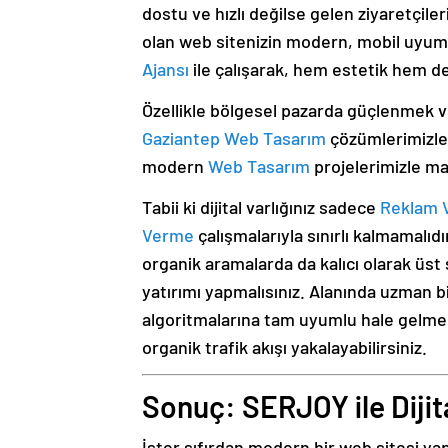
dostu ve hızlı değilse gelen ziyaretçile
olan web sitenizin modern, mobil uyumlu
Ajansı
ile çalışarak, hem estetik hem de 
Özellikle bölgesel pazarda güçlenmek v
Gaziantep Web Tasarım
çözümlerimizle
modern
Web Tasarım
projelerimizle mar
Tabii ki dijital varlığınız sadece
Reklam 
Verme
çalışmalarıyla sınırlı kalmamalı
organik aramalarda da kalıcı olarak üs
yatırımı yapmalısınız. Alanında uzman b
algoritmalarına tam uyumlu hale gelmes
organik trafik akışı yakalayabilirsiniz.
Sonuç: SERJOY ile Diji
İster sıfırdan modern bir web sitesi ya