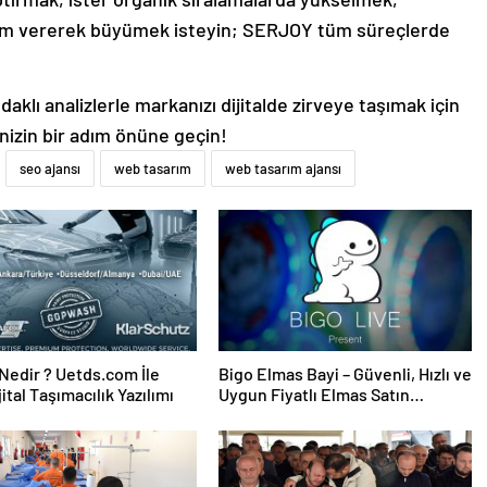
lam vererek büyümek isteyin; SERJOY tüm süreçlerde
aklı analizlerle markanızı dijitalde zirveye taşımak için
inizin bir adım önüne geçin!
seo ajansı
web tasarım
web tasarım ajansı
edir ? Uetds.com İle
Bigo Elmas Bayi – Güvenli, Hızlı ve
ijital Taşımacılık Yazılımı
Uygun Fiyatlı Elmas Satın
Almanın Yeni Adresi