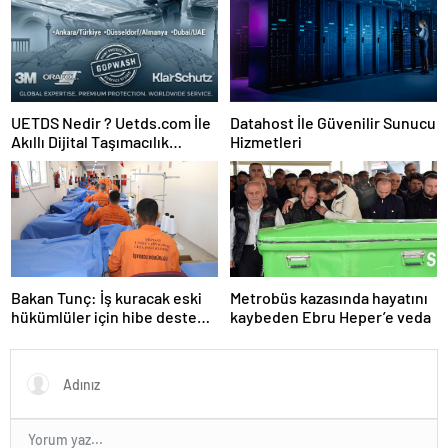
UETDS Nedir ? Uetds.com İle
Datahost İle Güvenilir Sunucu
Akıllı Dijital Taşımacılık
Hizmetleri
Yazılımı
Bakan Tunç: İş kuracak eski
Metrobüs kazasında hayatını
hükümlüler için hibe desteği
kaybeden Ebru Heper’e veda
sağlanacak