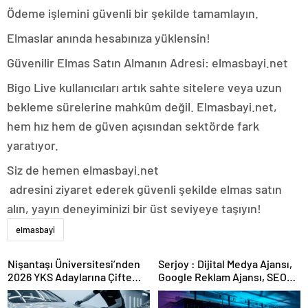
Ödeme işlemini güvenli bir şekilde tamamlayın.
Elmaslar anında hesabınıza yüklensin!
Güvenilir Elmas Satın Almanın Adresi: elmasbayi.net
Bigo Live kullanıcıları artık sahte sitelere veya uzun
bekleme sürelerine mahkûm değil. Elmasbayi.net,
hem hız hem de güven açısından sektörde fark
yaratıyor.
Siz de hemen elmasbayi.net
adresini ziyaret ederek güvenli şekilde elmas satın
alın, yayın deneyiminizi bir üst seviyeye taşıyın!
elmasbayi
Nişantaşı Üniversitesi’nden
Serjoy : Dijital Medya Ajansı,
2026 YKS Adaylarına Çifte
Google Reklam Ajansı, SEO
Güvence: Sabit Ücret ve
Ajansı ve Web Tasarım Ajansı
Kesintisiz Burs