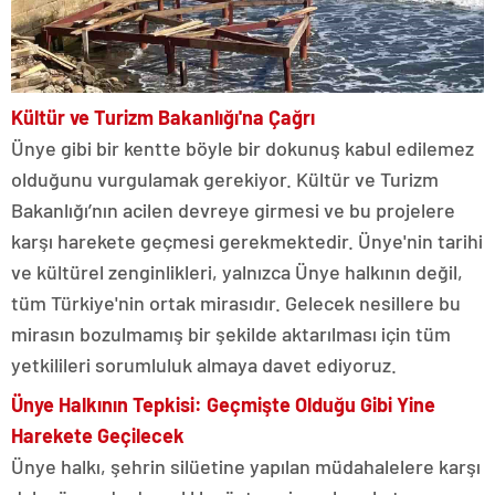
Kültür ve Turizm Bakanlığı'na Çağrı
Ünye gibi bir kentte böyle bir dokunuş kabul edilemez
olduğunu vurgulamak gerekiyor. Kültür ve Turizm
Bakanlığı’nın acilen devreye girmesi ve bu projelere
karşı harekete geçmesi gerekmektedir. Ünye'nin tarihi
ve kültürel zenginlikleri, yalnızca Ünye halkının değil,
tüm Türkiye'nin ortak mirasıdır. Gelecek nesillere bu
mirasın bozulmamış bir şekilde aktarılması için tüm
yetkilileri sorumluluk almaya davet ediyoruz.
Ünye Halkının Tepkisi: Geçmişte Olduğu Gibi Yine
Harekete Geçilecek
Ünye halkı, şehrin silüetine yapılan müdahalelere karşı