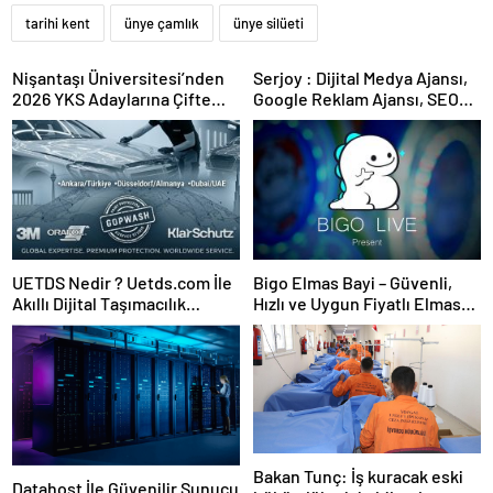
tarihi kent
ünye çamlık
ünye silüeti
Nişantaşı Üniversitesi’nden
Serjoy : Dijital Medya Ajansı,
2026 YKS Adaylarına Çifte
Google Reklam Ajansı, SEO
Güvence: Sabit Ücret ve
Ajansı ve Web Tasarım Ajansı
Kesintisiz Burs
UETDS Nedir ? Uetds.com İle
Bigo Elmas Bayi – Güvenli,
Akıllı Dijital Taşımacılık
Hızlı ve Uygun Fiyatlı Elmas
Yazılımı
Satın Almanın Yeni Adresi
Bakan Tunç: İş kuracak eski
Datahost İle Güvenilir Sunucu