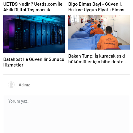
UETDS Nedir ? Uetds.com İle
Bigo Elmas Bayi – Güvenli,
Akıllı Dijital Taşımacılık
Hızlı ve Uygun Fiyatlı Elmas
Yazılımı
Satın Almanın Yeni Adresi
Bakan Tunç: İş kuracak eski
Datahost İle Güvenilir Sunucu
hükümlüler için hibe desteği
Hizmetleri
sağlanacak