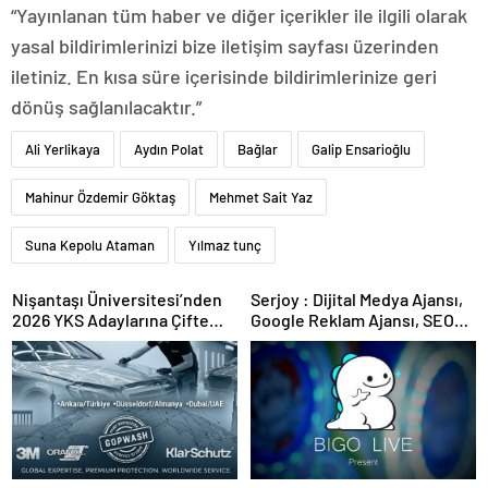
“Yayınlanan tüm haber ve diğer içerikler ile ilgili olarak
yasal bildirimlerinizi bize iletişim sayfası üzerinden
iletiniz. En kısa süre içerisinde bildirimlerinize geri
dönüş sağlanılacaktır.”
Ali Yerlikaya
Aydın Polat
Bağlar
Galip Ensarioğlu
Mahinur Özdemir Göktaş
Mehmet Sait Yaz
Suna Kepolu Ataman
Yılmaz tunç
Nişantaşı Üniversitesi’nden
Serjoy : Dijital Medya Ajansı,
2026 YKS Adaylarına Çifte
Google Reklam Ajansı, SEO
Güvence: Sabit Ücret ve
Ajansı ve Web Tasarım Ajansı
Kesintisiz Burs