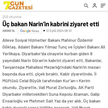
259 okunma
Üç bakan Narin’in kabrini ziyaret etti
12 Eylül 2024 08:51
ABONE OL
News
Aile
ve Sosyal Hizmetler Bakanı Mahinur Özdemir
Göktaş, Adalet Bakanı Yılmaz Tunç ve İçişleri Bakanı Ali
Yerlikaya, Diyarbakır’da cinayete kurban giden 8
yaşındaki Narin Güran’ın kabrini ziyaret etti. Bakanlar,
Tavşantepe Mahallesi Mezarlığı’ndaki Narin’in mezarı
başında dua etti, çiçek bıraktı. Kabir ziyaretinde, İl
Müftüsü Celal Büyük tarafından Kur’an-ı Kerim
okundu. Ziyarette, Vali Murat Zorluoğlu, AK Parti
Diyarbakır milletvekilleri Suna Kepolu Ataman, Galip
Ensarioğlu ve Mehmet Sait Yaz da yer aldı. Üç bakan
kabir ziyareti sonra Valiliğe geçerek, Vali Murat